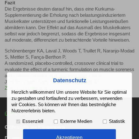
Fazit
Die Ergebnisse deuten darauf hin, dass eine Kurkuma-
Supplementierung die Erholung nach belastungsinduziertem
Muskelkater unterstützen und funktionelle Leistungseinbußen
abmildern kann. Der Effekt auf das Ausmaß des Muskelkaters
selbst war jedoch begrenzt, sodass die Ergebnisse insgesamt
auf moderate, differenziert zu betrachtende Vorteile hinweisen.
Schönenberger KA, Laval J, Woods T, Truillet R, Naranjo-Modad
S, Mettler S, Fança-Berthon P.
A randomized, placebo-controlled, crossover clinical trial to
evaluate the effect of a turmeric formulation on muscle soreness
and function recovery in moderately active adults.
Datenschutz
J Int Soc Sports Nutr. 12/2025; 22(1): 2568048.
Zurück zur Übersicht
Herzlich willkommen! Um unsere Website für Sie optimal
zu gestalten und fortlaufend zu verbessern, verwenden
wir Cookies. So können wir Ihnen das bestmögliche
Nutzererlebnis bieten.
ÜBER UNS
Essenziell
Externe Medien
Statistik
Orthopädie am Klingenberg
Akzeptieren
Dr. med. Marc-Reimer Vogelsang