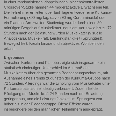
In einer randomisierten, doppelblinden, placebokontrollierten
Crossover-Studie nahmen 44 moderat aktive Erwachsene teil.
Die Teilnehmer erhielten über fünf Tage entweder eine Kurkuma-
Formulierung (300 mg/Tag, davon 90 mg Curcuminoide) oder
ein Placebo. Am zweiten Studientag wurde durch einen 30-
minütigen Bergablauf Muskelkater induziert. Vor sowie bis zu 72
Stunden nach der Belastung wurden Muskelkater (visuelle
Analogskala), Muskelkraft, Leistungsfähigkeit (Sprungtest),
Beweglichkeit, Kreatinkinase und subjektives Wohlbefinden
erfasst.
Ergebnisse
Zwischen Kurkuma und Placebo zeigte sich insgesamt kein
statistisch eindeutiger Unterschied im Ausmaß des
Muskelkaters über den gesamten Beobachtungszeitraum, mit
Ausnahme eines Trends zugunsten der Kurkuma-Gruppe nach
72 Stunden. Allerdings war die Erholung vom Muskelkater unter
Kurkuma statistisch eindeutig verbessert. Zudem fiel der
Rückgang der Muskelkraft 24 Stunden nach der Belastung
geringer aus, und die Leistungsfähigkeit im Sprungtest war
höher als in der Placebogruppe. Diese Effekte waren
insbesondere bei den männlichen Teilnehmern ausgeprägt.