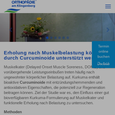
Togg
navi
Previous
Nex
Termin
online
Erholung nach Muskelbelastung könnte
buchen
durch Curcuminoide unterstützt werden
Muskelkater (Delayed Onset Muscle Soreness, DOMS) und
vorübergehende Leistungseinbußen treten häufig nach
ungewohnter körperlicher Belastung auf. Kurkuma enthält
bioaktive
Curcuminoide
mit entzündungshemmenden und
antioxidativen Eigenschaften, die potenziell zur Regeneration
beitragen können. Ziel der Studie war es, den Einfluss einer gut
bioverfügbaren Kurkuma-Formulierung auf Muskelkater und
funktionelle Erholung nach Belastung zu untersuchen.
Methoden