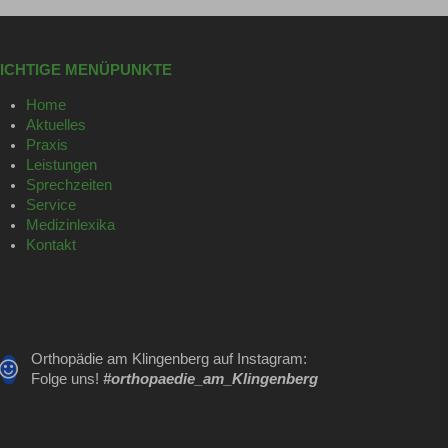
ICHTIGE MENÜPUNKTE
Home
Aktuelles
Praxis
Leistungen
Sprechzeiten
Service
Medizinlexika
Kontakt
Orthopädie am Klingenberg auf Instagram:
Link
Folge uns!
#orthopaedie_am_Klingenberg
zu
https://www.instagram.com/orthopaedie_am_klingenberg/