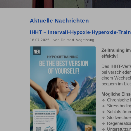
Aktuelle Nachrichten
IHHT – Intervall-Hypoxie-Hyperoxie-Trai
18.07.2025
| von Dr. med. Vogelsang
Zelltraining i
effektiv!
Das IHHT-Verfa
bei verschieden
einem Wechsel 
bequem im Lieg
Mögliche Eins
🔹 Chronische 
🔹 Stressbedi
🔹 Schlafstöru
🔹 Stoffwechse
🔹 Regeneratio
🔹 Unterstütz