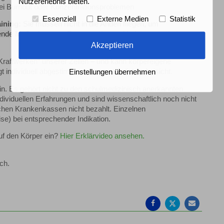
Nutzererlebnis bieten.
bei Burnout oder Konzentrationsproblemen
Essenziell
Externe Medien
Statistik
aining:
Sie müssen nicht in die Anden fliegen, um
zende Maßnahme zur Regeneration und Leistungsoptimierung
Akzeptieren
„Kraftwerken“ unserer Zellen – und kann körpereigene
ndividuell abgestimmt und unter ärztlicher Aufsicht.
Einstellungen übernehmen
in. Es gehört nicht zu den schulmedizinisch anerkannten
viduellen Erfahrungen und sind wissenschaftlich noch nicht
chen Krankenkassen nicht bezahlt. Einzelnen
se) bei entsprechender Indikation.
auf den Körper ein?
Hier Erklärvideo ansehen.
ch.
Auf
Auf
Per
Facebook
Twitter
Mail
teilen
teilen
empfe