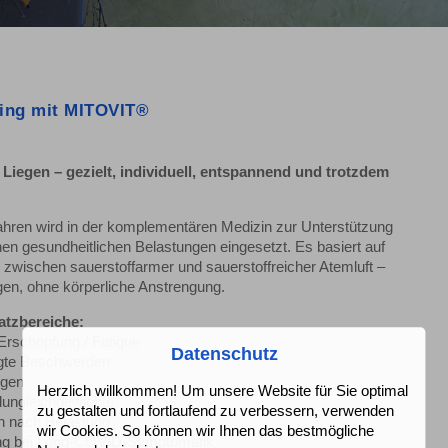
ning mit MITOVIT®
m Liegen – gezielt, individuell, entspannend und trotzdem
hren wird in der komplementären Medizin zur Unterstützung
en gesundheitlichen Belastungen eingesetzt. Es basiert auf
zwischen sauerstoffarmer und sauerstoffreicher Atemluft –
en, ohne körperliche Anstrengung.
atzbereiche:
Erschöpfung / Fatigue
Datenschutz
ngte Beschwerden
ngen
Herzlich willkommen! Um unsere Website für Sie optimal
lungleichgewichte
zu gestalten und fortlaufend zu verbessern, verwenden
n nach Belastung
wir Cookies. So können wir Ihnen das bestmögliche
ung bei Long-COVID-Symptomatik